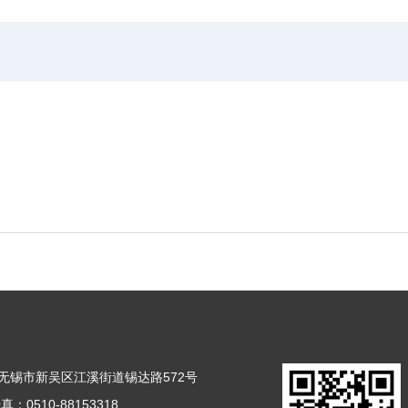
无锡市新吴区江溪街道锡达路572号
真：0510-88153318