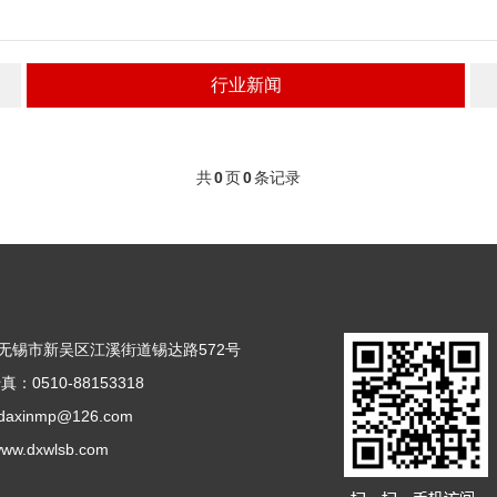
行业新闻
共
0
页
0
条记录
无锡市新吴区江溪街道锡达路572号
真：0510-88153318
axinmp@126.com
/www.dxwlsb.com